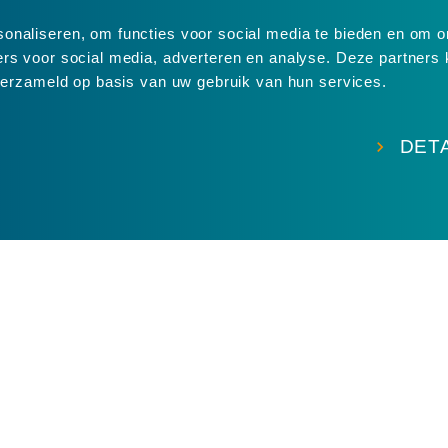
ВАКАНСИИ НА ПОСТОЯННУЮ РАБОТУ
sonaliseren, om functies voor social media te bieden en om 
ners voor social media, adverteren en analyse. Deze partne
 verzameld op basis van uw gebruik van hun services.
DET
Uitstekend
4.8
uit 5
van
24
Google-reviews
НСИИ
РАБОТА И ОБУЧЕН
аботка отходов
Обучающие траекты
нение
BBL-траект работы 
тельство и
Обучение без отрыв
структура
производства
ка
Курсы
водство
Отправить открытую
тика и транспорт
Установить оповеще