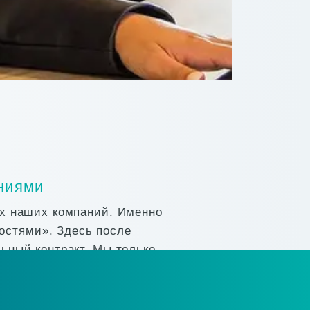
ниями
их наших компаний. Именно
остями». Здесь после
ьный контракт. Мы только
тать с вами на прямую.