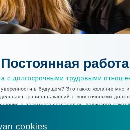
Постоянная работа
та с долгосрочными трудовыми отноше
 уверенности в будущем? Это также желание мног
отдельная страница вакансий с «постоянными должн
бучения и взаимного согласия вы получаете длител
боту, после чего компания - заказчик, будет рабо
van cookies