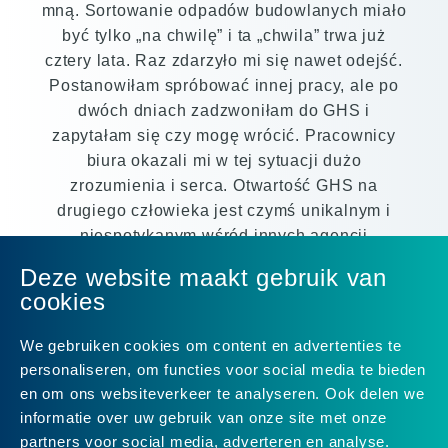
mną. Sortowanie odpadów budowlanych miało
być tylko „na chwilę” i ta „chwila” trwa już
cztery lata. Raz zdarzyło mi się nawet odejść.
Postanowiłam spróbować innej pracy, ale po
dwóch dniach zadzwoniłam do GHS i
zapytałam się czy mogę wrócić. Pracownicy
biura okazali mi w tej sytuacji dużo
zrozumienia i serca. Otwartość GHS na
drugiego człowieka jest czymś unikalnym i
niespotykanym wśród innych agencji
pośrednictwa pracy. Po tej sytuacji nigdy nie
Deze website maakt gebruik van
patrzyłam już wstecz.
cookies
Jakie są moje dalsze plany? Odkąd
We gebruiken cookies om content en advertenties te
dołączyłam do mojego męża, dzień po dniu
personaliseren, om functies voor social media te bieden
Holandia stawała się bliższa mojemu sercu.
en om ons websiteverkeer te analyseren. Ook delen we
Śmiało mogę powiedzieć, że to Niderlandy są
informatie over uw gebruik van onze site met onze
teraz moim domem. To tu planuje swoją
partners voor social media, adverteren en analyse.