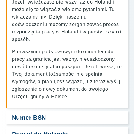
Jeżeli wyjeżdżasz pierwszy raz do Holandii
może się to wiązać z wieloma pytaniami. Tu
wkraczamy my! Dzięki naszemu
doświadczeniu możemy zorganizować proces
rozpoczęcia pracy w Holandii w prosty i szybki
sposób.
Pierwszym i podstawowym dokumentem do
pracy za granicą jest ważny, nieuszkodzony
dowód osobisty albo paszport. Jeżeli wiesz, że
Twój dokument tożsamości nie spełnia
wymogów, a planujesz wyjazd, już teraz wyślij
zgłoszenie o nowy dokument do swojego
Urzędu gminy w Polsce.
Numer BSN
W Holandii, aby legalnie rozpocząć pracę,
należy wyrobić numer identyfikacji
Dojazd do Holandii