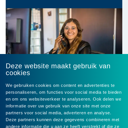
Deze website maakt gebruik van
cookies
We gebruiken cookies om content en advertenties te
personaliseren, om functies voor social media te bieden
CAO Układ Zbiorowy
en om ons websiteverkeer te analyseren. Ook delen we
informatie over uw gebruik van onze site met onze
partners voor social media, adverteren en analyse.
W Holandii większość firm jest zapisana do
Deze partners kunnen deze gegevens combineren met
tzw. Układu Zbiorowego, który nazywany jest
andere informatie die u aan ze heeft verstrekt of die ze
CAO. Dokument ten określa najważniejsze