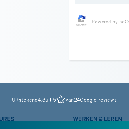
Powered by ReC
Uitstekend
4.8
uit 5
van
24
Google-reviews
URES
WERKEN & LEREN