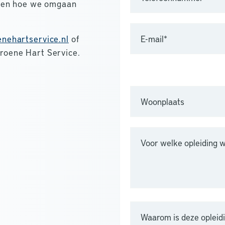
a en hoe we omgaan
nehartservice.nl
of
roene Hart Service.