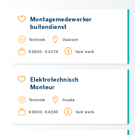
Montagemedewerker
buitendienst
Techniek
Vaassen
€2600 - €3374
Vast werk
Elektrotechnisch
Monteur
Techniek
Gouda
€3000 - €4200
Vast werk