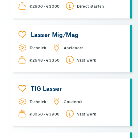
€2600 - €3000
Direct starten
Lasser Mig/Mag
Techniek
Apeldoorn
€2648 - €3350
Vast werk
TIG Lasser
Techniek
Gouderak
€3050 - €3900
Vast werk