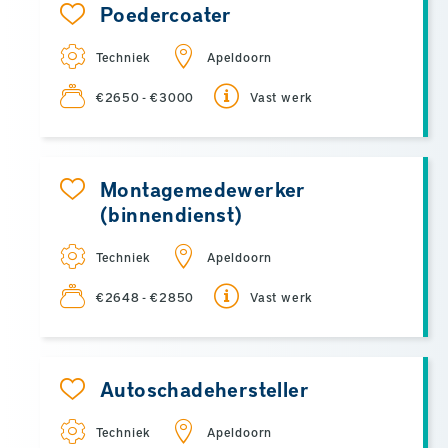
Poedercoater
Techniek
Apeldoorn
€2650 - €3000
Vast werk
Montagemedewerker
(binnendienst)
Techniek
Apeldoorn
€2648 - €2850
Vast werk
Autoschadehersteller
Techniek
Apeldoorn