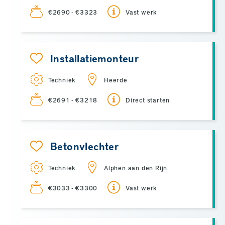
€2690 - €3323
Vast werk
Installatiemonteur
Techniek
Heerde
€2691 - €3218
Direct starten
Betonvlechter
Techniek
Alphen aan den Rijn
€3033 - €3300
Vast werk