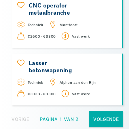
CNC operator
metaalbranche
Techniek
Montfoort
€2600 - €3300
Vast werk
Lasser
betonwapening
Techniek
Alphen aan den Rijn
€3033 - €3300
Vast werk
VORIGE
PAGINA 1 VAN 2
VOLGENDE