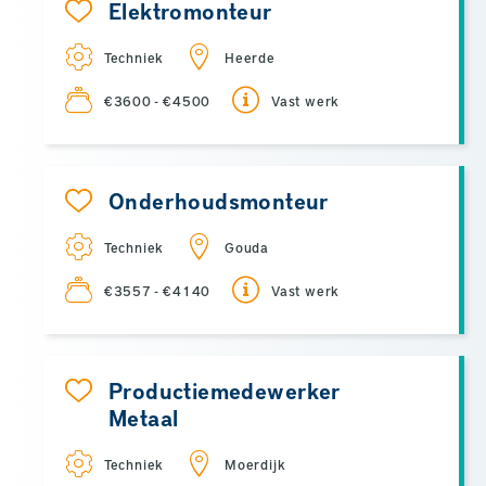
Elektromonteur
Techniek
Heerde
€3600 - €4500
Vast werk
Onderhoudsmonteur
Techniek
Gouda
€3557 - €4140
Vast werk
Productiemedewerker
Metaal
Techniek
Moerdijk