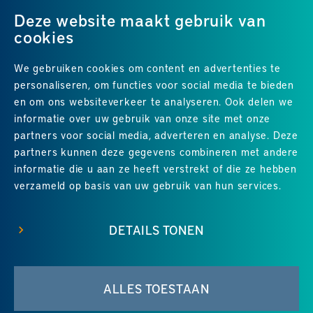
Deze website maakt gebruik van
cookies
We gebruiken cookies om content en advertenties te
ALLE VACATURES
personaliseren, om functies voor social media te bieden
en om ons websiteverkeer te analyseren. Ook delen we
informatie over uw gebruik van onze site met onze
partners voor social media, adverteren en analyse. Deze
partners kunnen deze gegevens combineren met andere
Uitstekend
4.8
uit 5
van
24
Google-reviews
informatie die u aan ze heeft verstrekt of die ze hebben
verzameld op basis van uw gebruik van hun services.
DETAILS TONEN
© 2026 Groene Hart Service
•
Disclaimer
•
Sitemap
•
ALLES TOESTAAN
Contact