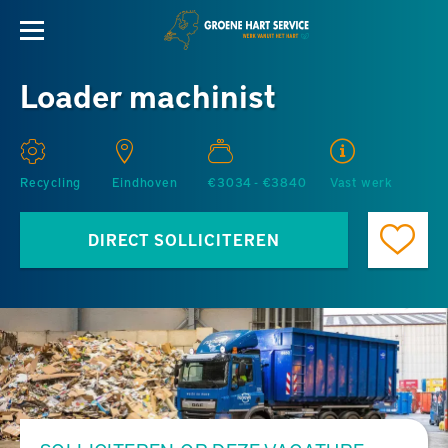
Loader machinist
Recycling
Eindhoven
€3034 - €3840
Vast werk
DIRECT SOLLICITEREN