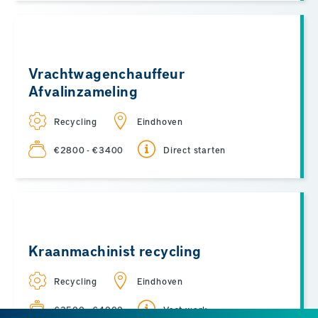
Vrachtwagenchauffeur
Afvalinzameling
Recycling
Eindhoven
€2800 - €3400
Direct starten
Kraanmachinist recycling
Recycling
Eindhoven
€3500 - €4000
Vast werk