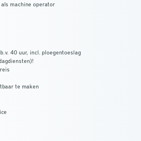
 als machine operator
.v. 40 uur, incl. ploegentoeslag
dagdiensten)!
reis
etbaar te maken
ice