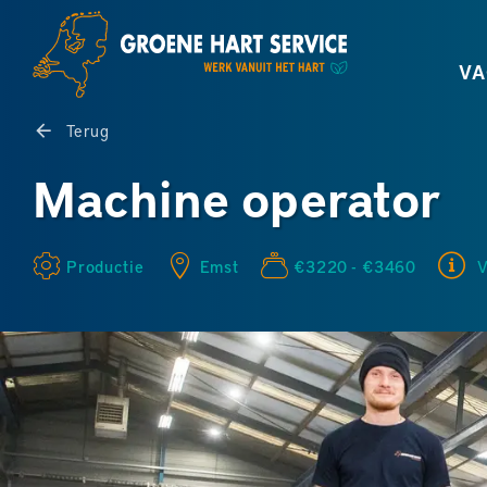
VA
Terug
Machine operator
Productie
Emst
€3220 - €3460
V