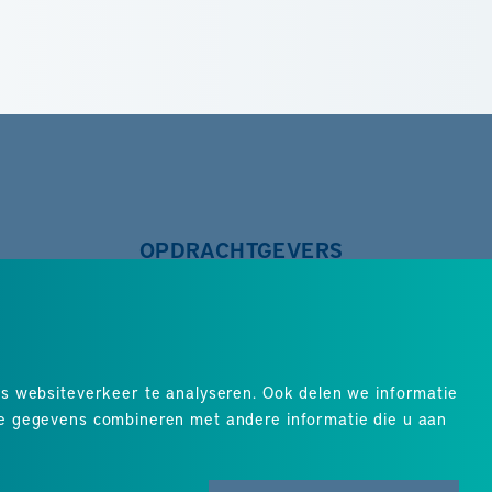
OPDRACHTGEVERS
Vacature aanmelden
Waarom GHS?
Onze vakgebieden
Anderstalig personeel
ns websiteverkeer te analyseren. Ook delen we informatie
atie
Oekraïens personeel
ze gegevens combineren met andere informatie die u aan
Klanten aan het woord
Uitzendwerk