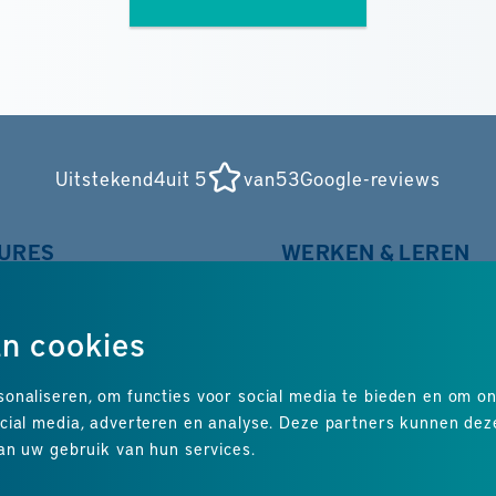
Uitstekend
4
uit 5
van
53
Google-reviews
URES
WERKEN & LEREN
ing
Opleidingstrajecten
BBL trajecten
an cookies
& Infra
On the job learning
iek
Cursussen
onaliseren, om functies voor social media te bieden en om o
ctie
Verstuur open sollicit
ocial media, adverteren en analyse. Deze partners kunnen de
iek & transport
Stel job alert in
an uw gebruik van hun services.