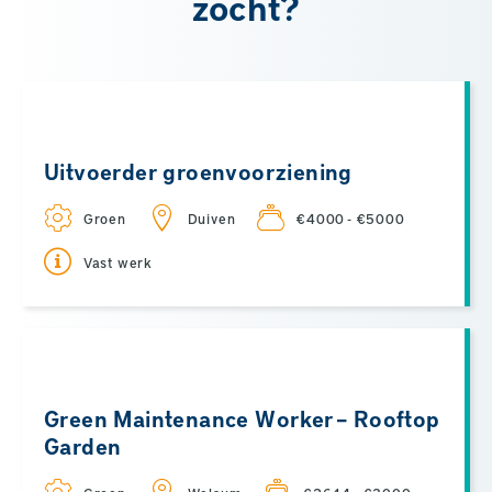
zocht?
Uitvoerder groenvoorziening
Groen
Duiven
€4000 - €5000
Vast werk
Green Maintenance Worker – Rooftop
Garden