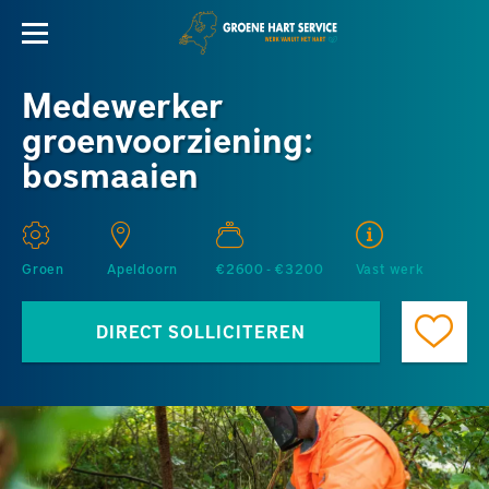
Medewerker
groenvoorziening:
bosmaaien
Groen
Apeldoorn
€2600 - €3200
Vast werk
DIRECT SOLLICITEREN