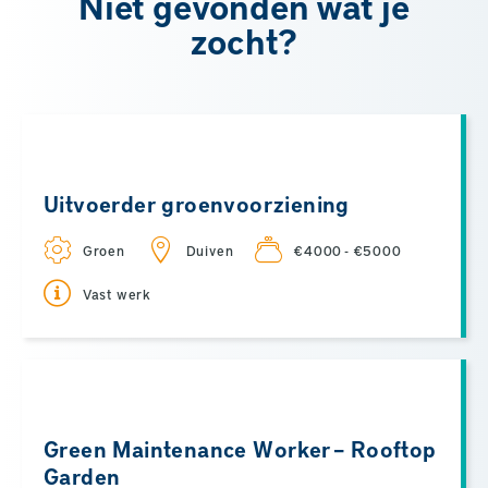
Niet gevonden wat je
zocht?
Uitvoerder groenvoorziening
Groen
Duiven
€4000 - €5000
Vast werk
Green Maintenance Worker – Rooftop
Garden