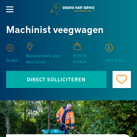
Machinist veegwagen
Nieuwerkerk aan
€2616 -
Groen
Vast werk
den IJssel
€3454
DIRECT SOLLICITEREN