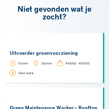
Niet gevonden wat je
zocht?
Uitvoerder groenvoorziening
Groen
Duiven
€4000 - €5000
Vast werk
Green Maintenance Worker – Rooftop