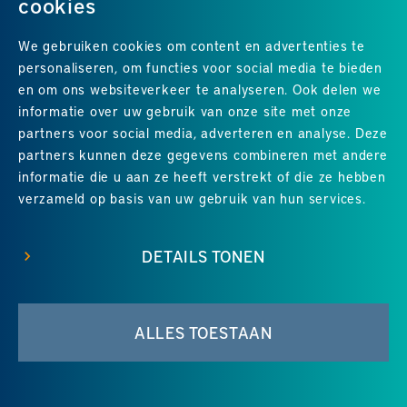
cookies
We gebruiken cookies om content en advertenties te
personaliseren, om functies voor social media te bieden
en om ons websiteverkeer te analyseren. Ook delen we
informatie over uw gebruik van onze site met onze
partners voor social media, adverteren en analyse. Deze
partners kunnen deze gegevens combineren met andere
Uitstekend
4.8
uit 5
van
24
Google-reviews
informatie die u aan ze heeft verstrekt of die ze hebben
verzameld op basis van uw gebruik van hun services.
DETAILS TONEN
© 2026 Groene Hart Service
•
Disclaimer
•
Sitemap
•
ALLES TOESTAAN
Contact