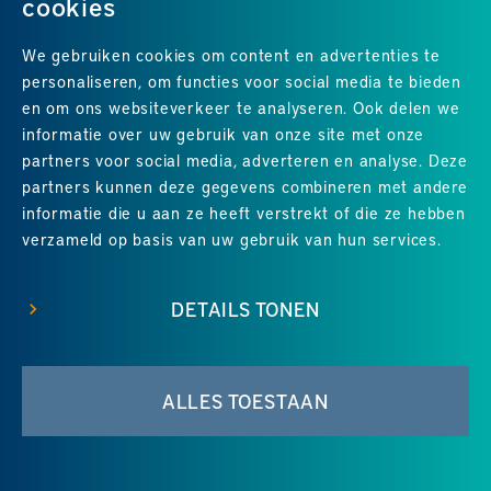
cookies
We gebruiken cookies om content en advertenties te
personaliseren, om functies voor social media te bieden
en om ons websiteverkeer te analyseren. Ook delen we
informatie over uw gebruik van onze site met onze
partners voor social media, adverteren en analyse. Deze
partners kunnen deze gegevens combineren met andere
Uitstekend
4.8
uit 5
van
24
Google-reviews
informatie die u aan ze heeft verstrekt of die ze hebben
verzameld op basis van uw gebruik van hun services.
DETAILS TONEN
© 2026 Groene Hart Service
•
Disclaimer
•
Sitemap
•
ALLES TOESTAAN
Contact