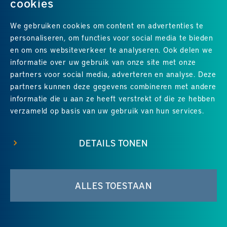
cookies
We gebruiken cookies om content en advertenties te
personaliseren, om functies voor social media te bieden
en om ons websiteverkeer te analyseren. Ook delen we
informatie over uw gebruik van onze site met onze
partners voor social media, adverteren en analyse. Deze
partners kunnen deze gegevens combineren met andere
Uitstekend
4.8
uit 5
van
24
Google-reviews
informatie die u aan ze heeft verstrekt of die ze hebben
verzameld op basis van uw gebruik van hun services.
DETAILS TONEN
© 2026 Groene Hart Service
•
Disclaimer
•
Sitemap
•
ALLES TOESTAAN
Contact